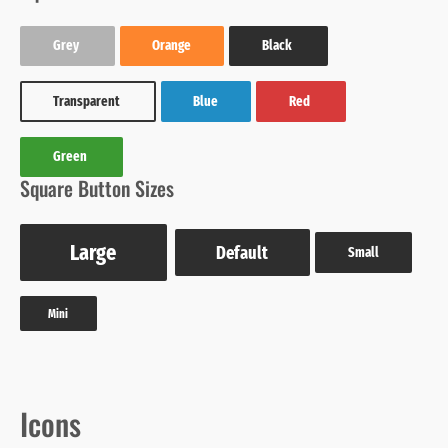
Grey
Orange
Black
Transparent
Blue
Red
Green
Square Button Sizes
Large
Default
Small
Mini
Icons