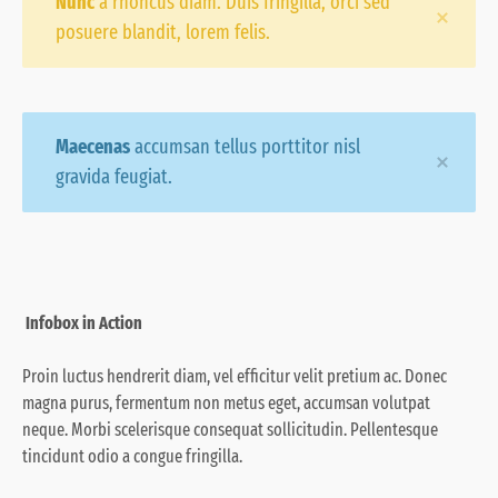
Nunc
a rhoncus diam. Duis fringilla, orci sed
posuere blandit, lorem felis.
Maecenas
accumsan tellus porttitor nisl
gravida feugiat.
Infobox in Action
Proin luctus hendrerit diam, vel efficitur velit pretium ac. Donec
magna purus, fermentum non metus eget, accumsan volutpat
neque. Morbi scelerisque consequat sollicitudin. Pellentesque
tincidunt odio a congue fringilla.