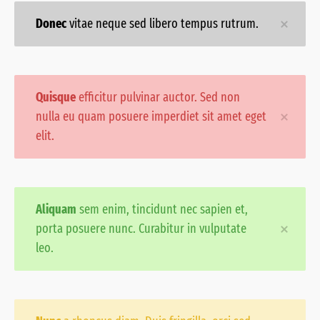
Donec
vitae neque sed libero tempus rutrum.
Quisque
efficitur pulvinar auctor. Sed non
nulla eu quam posuere imperdiet sit amet eget
elit.
Aliquam
sem enim, tincidunt nec sapien et,
porta posuere nunc. Curabitur in vulputate
leo.