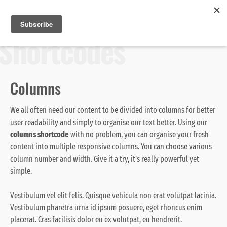
Bite-size Taiwanese
Skip
Search
toggle
MENU
to
open/close
SEA
for:
Shortcodes
sidebar
content
Columns
We all often need our content to be divided into columns for better
user readability and simply to organise our text better. Using our
columns shortcode
with no problem, you can organise your fresh
content into multiple responsive columns. You can choose various
column number and width. Give it a try, it’s really powerful yet
simple.
Vestibulum vel elit felis. Quisque vehicula non erat volutpat lacinia.
Vestibulum pharetra urna id ipsum posuere, eget rhoncus enim
placerat. Cras facilisis dolor eu ex volutpat, eu hendrerit.