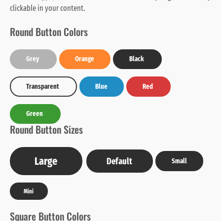
clickable in your content.
Round Button Colors
Grey
Orange
Black
Transparent
Blue
Red
Green
Round Button Sizes
Large
Default
Small
Mini
Square Button Colors