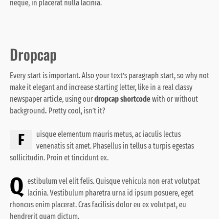
neque, in placerat nulla lacinia.
Dropcap
Every start is important. Also your text’s paragraph start, so why not
make it elegant and increase starting letter, like in a real classy
newspaper article, using our
dropcap shortcode
with or without
background
.
Pretty cool, isn’t it?
uisque elementum mauris metus, ac iaculis lectus
F
venenatis sit amet. Phasellus in tellus a turpis egestas
sollicitudin. Proin et tincidunt ex.
Q
estibulum vel elit felis. Quisque vehicula non erat volutpat
lacinia. Vestibulum pharetra urna id ipsum posuere, eget
rhoncus enim placerat. Cras facilisis dolor eu ex volutpat, eu
hendrerit quam dictum.